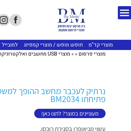
מוצרי קד"מ
חופש ונופש / מוצרי קמפינג
למובייל
מוצרי פרסום
»
»
מוצרי USB מחשבים ואלקטרוניקה
נרתיק לעכבר מחשב ההופך למשט
פתיחתו BM2034
מעוניינים במוצר? לחצו כאן!
עשוי מניאופרן בסגירת רוכסן.