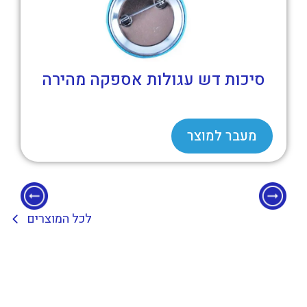
שעון כושר חכם עם מד דופק ובודק
לחץ דם BM1224
מעבר למוצר
לכל המוצרים