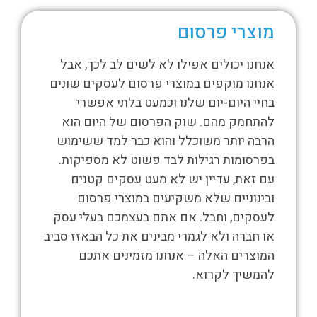
מוצרי פרסום
מתנות
אנחנו יכולים אפילו לא לשים לב לכך, אבל
הפוטנציא
אנחנו מוקפים במוצרי פרסום לעסקים שונים
לעסקים 
בחיי היום-יום שלנו וכמעט בלתי אפשרי
נעשה על 
להתחמק מהם. שוק הפרסום של היום הוא
לא מעני
הרבה יותר משוכלל והוא כבר למד ששימוש
על הבקבו
בפרסומות רגילות לבד פשוט לא מספיקות.
המצויר ע
עם זאת, עדיין יש לא מעט עסקים קטנים
דבר המיד
ובינוניים שלא משקיעים במוצרי פרסום
תוך התוד
לחנו
לעסקים, וחבל. אם אתם בעצמכם בעלי עסק
אנשי הפר
שקעה
או חברה ולא לגמרי מבינים את כל הבאזז סביב
לעסקים צ
ם.
המוצרים האלה – אנחנו מזמינים אתכם
בשנים הא
 לצאת
להמשיך לקרוא.
ושיווק ז
תנו
בקרב הקה
הפרסומיו