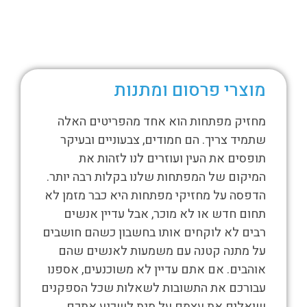
ותי?
מוצרי פרסום ומתנות
אז מה
צת סדר
מחזיק מפתחות הוא אחד מהפריטים האלה
מוצרי פר
 לכם
שתמיד צריך. הם חמודים, צבעוניים ובעיקר
מחולצות 
 מוצרי
תופסים את העין ועוזרים לנו לזהות את
שאפשר ל
נו
המיקום של המפתחות שלנו בקלות רבה יותר.
חברה מסו
ותכם.
הדפסה על מחזיקי מפתחות היא כבר מזמן לא
ממש הגדר
 בכל
תחום חדש או לא מוכר, אבל עדיין אנשים
לשמש כמו
את
רבים לא לוקחים אותו בחשבון כשהם חושבים
והחשיבה
על מתנה קטנה עם משמעות לאנשים שהם
למצוא שי
אוהבים. אם אתם עדיין לא משוכנעים, אספנו
לצרכי פר
עבורכם את התשובות לשאלות שכל הספקנים
שואלים את עצמם על מנת לשכנע אתכם