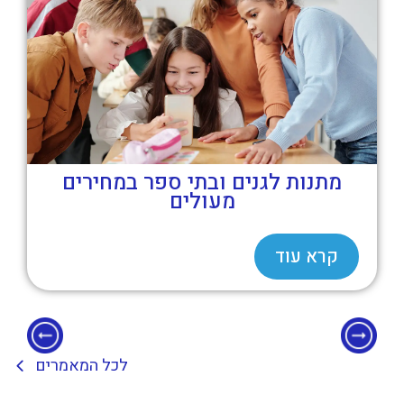
מוצרי קד"מ – ביג סורפרייז
קרא עוד
לכל המאמרים