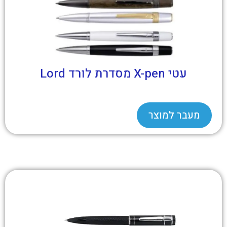
עטי X-pen מסדרת לורד Lord
מעבר למוצר