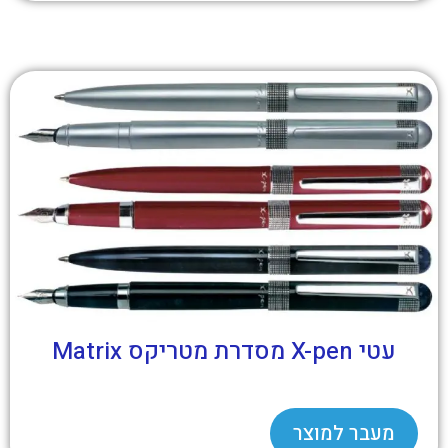
עטי X-pen מסדרת מטריקס Matrix
מעבר למוצר