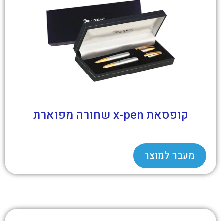
קופסאת x-pen שחורה מפוארת
מעבר למוצר